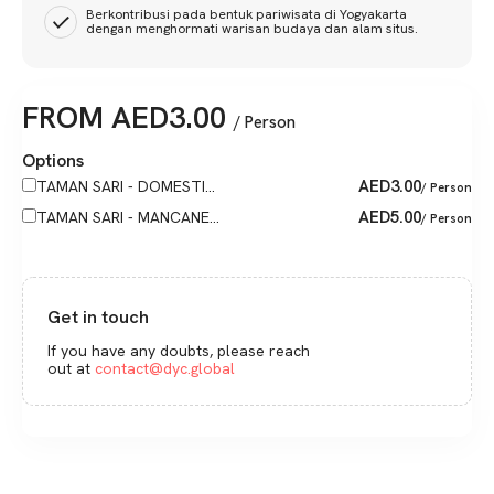
Berkontribusi pada bentuk pariwisata di Yogyakarta
dengan menghormati warisan budaya dan alam situs.
FROM
AED
3.00
/ Person
Options
AED
3.00
TAMAN SARI - DOMESTI...
/ Person
AED
5.00
TAMAN SARI - MANCANE...
/ Person
Get in touch
If you have any doubts, please reach
out at
contact@dyc.global